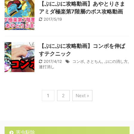
【ぷにぷに攻略動画】あやとりさま
アミダ極楽第7階層のボス攻略動画
2017/5/19
【ぷにぷに攻略動画】コンボを伸ば
すテクニック
2017/4/12
コンボ
,
さとちん
,
ぷにの消し方
,
連打消し
1
2
Next »
害虫駆除