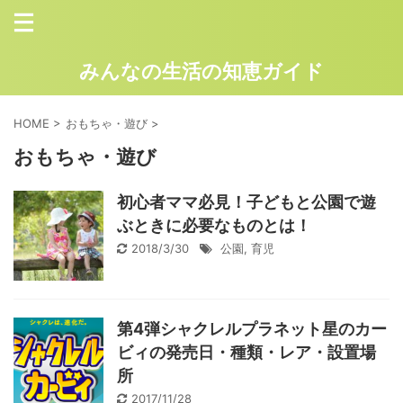
みんなの生活の知恵ガイド
HOME
>
おもちゃ・遊び
>
おもちゃ・遊び
初心者ママ必見！子どもと公園で遊
ぶときに必要なものとは！
2018/3/30
公園
,
育児
第4弾シャクレルプラネット星のカー
ビィの発売日・種類・レア・設置場
所
2017/11/28