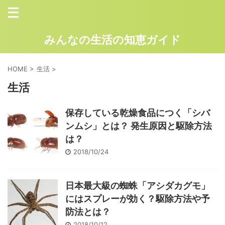
みんなの生活の知恵ガイド
HOME
>
生活
>
生活
保存している乾燥食品につく「シバ
ンムシ」とは？ 発生原因と駆除方法
は？
2018/10/24
日本最大級の蜘蛛「アシダカグモ」
にはスプレーが効く？駆除方法や予
防法とは？
2018/10/12