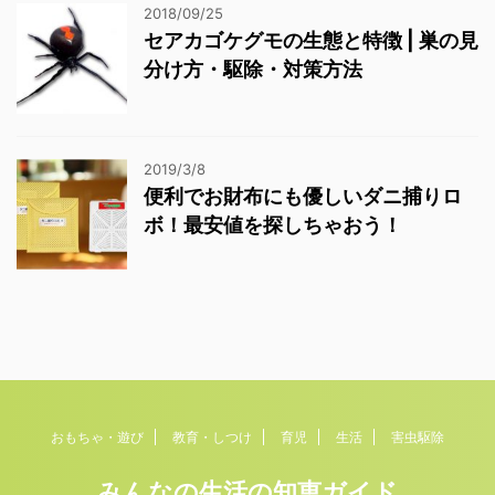
2018/09/25
セアカゴケグモの生態と特徴 | 巣の見
分け方・駆除・対策方法
2019/3/8
便利でお財布にも優しいダニ捕りロ
ボ！最安値を探しちゃおう！
おもちゃ・遊び
教育・しつけ
育児
生活
害虫駆除
みんなの生活の知恵ガイド