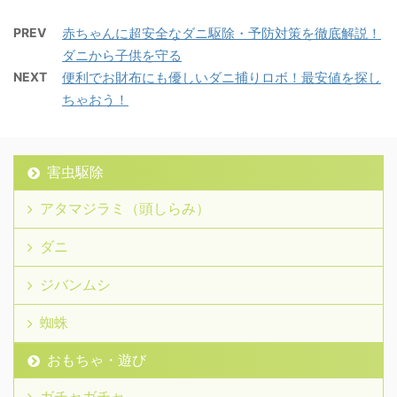
PREV
赤ちゃんに超安全なダニ駆除・予防対策を徹底解説！
ダニから子供を守る
NEXT
便利でお財布にも優しいダニ捕りロボ！最安値を探し
ちゃおう！
害虫駆除
アタマジラミ（頭しらみ）
ダニ
ジバンムシ
蜘蛛
おもちゃ・遊び
ガチャガチャ