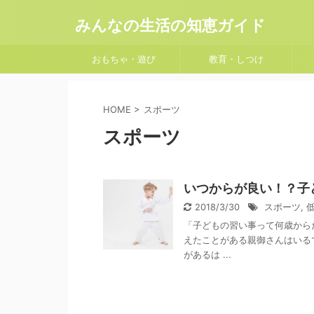
みんなの生活の知恵ガイド
おもちゃ・遊び
教育・しつけ
HOME
>
スポーツ
スポーツ
いつからが良い！？子
2018/3/30
スポーツ
,
「子どもの習い事って何歳から
えたことがある親御さんはいる
があるは ...