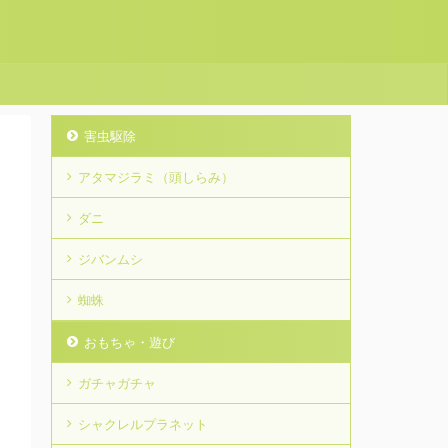
害虫駆除
アタマジラミ（頭しらみ）
ダニ
ジバンムシ
蜘蛛
おもちゃ・遊び
ガチャガチャ
シャクレルプラネット