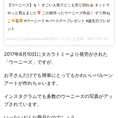
【ウーニーズ】を！ すごい人気でどこも売り切れ
ネットで
やっと買えました
この前作ったウーニーズ作品！ ぞう
ね
こ
花
#ウーニーズ #バースデープレゼント #誕生日プレゼ
ント
shokoさん(@emmama0530)がシェアした投稿 -
2017 8月 25 4:41午前 PDT
2017年8月10日にタカラトミーより発売がされた
「ウーニーズ」ですが、
お子さんだけでも簡単にとってもかわいいバルーン
アートが作れちゃいます。
インスタグラムでも多数のウーニーズの写真がアッ
プされています。
いったいどんな商品なのでしょう。