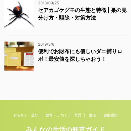
2018/09/25
セアカゴケグモの生態と特徴 | 巣の見
分け方・駆除・対策方法
2019/3/8
便利でお財布にも優しいダニ捕りロ
ボ！最安値を探しちゃおう！
おもちゃ・遊び
教育・しつけ
育児
生活
害虫駆除
みんなの生活の知恵ガイド