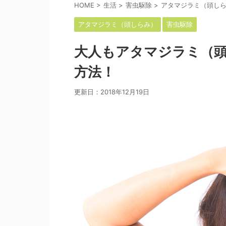
HOME
>
生活
>
害虫駆除
>
アタマジラミ（頭し
アタマジラミ（頭しらみ）
害虫駆除
大人もアタマジラミ（
方法！
更新日：
2018年12月19日