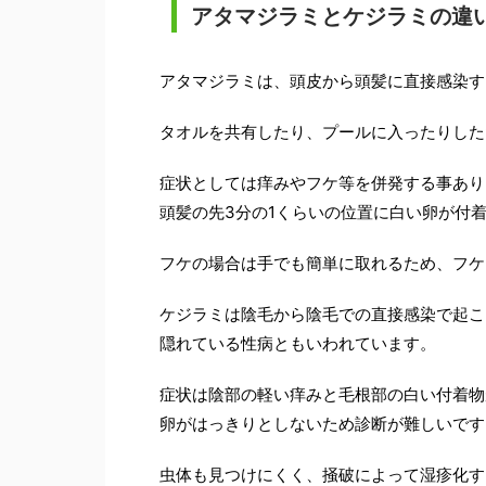
アタマジラミとケジラミの違
アタマジラミは、頭皮から頭髪に直接感染す
タオルを共有したり、プールに入ったりした
症状としては痒みやフケ等を併発する事あり
頭髪の先3分の1くらいの位置に白い卵が付
フケの場合は手でも簡単に取れるため、フケ
ケジラミは陰毛から陰毛での直接感染で起こ
隠れている性病ともいわれています。
症状は陰部の軽い痒みと毛根部の白い付着物
卵がはっきりとしないため診断が難しいです
虫体も見つけにくく、掻破によって湿疹化す