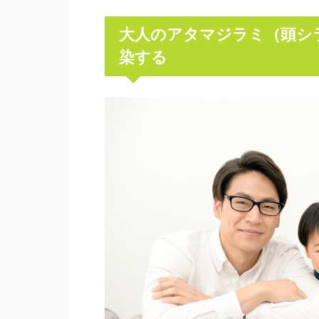
大人のアタマジラミ（頭シ
染する