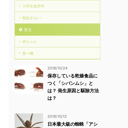
小学生低学年
朝起きない
育児
赤ちゃん
食べ物
2018/10/24
保存している乾燥食品に
つく「シバンムシ」と
は？ 発生原因と駆除方法
は？
2018/10/12
日本最大級の蜘蛛「アシ