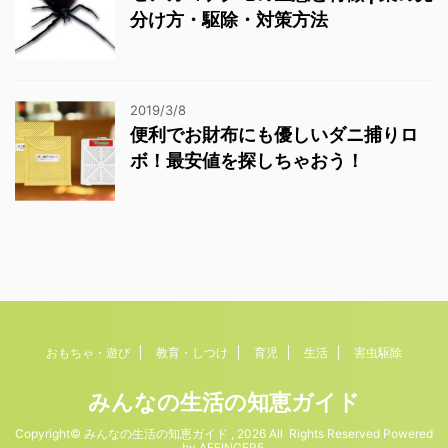
分け方・駆除・対策方法
2019/3/8
便利でお財布にも優しいダニ捕りロ
ボ！最安値を探しちゃおう！
おもちゃ・遊び
教育・しつけ
育児
生活
害虫駆除
みんなの生活の知恵ガイド
Copyright© みんなの生活の知恵ガイド , 2026 All Rights Reserved Powered
by
AFFINGER5
.