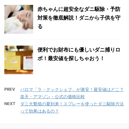
赤ちゃんに超安全なダニ駆除・予防
対策を徹底解説！ダニから子供を守
る
便利でお財布にも優しいダニ捕りロ
ボ！最安値を探しちゃおう！
PREV
パロマ「ラ・クックシェフ」が激安！最安値はどこ？
楽天・アマゾン・公式の価格比較
NEXT
ダニ大繁殖の夏到来！スプレーを使ったダニ駆除方法
って効果はあるの？