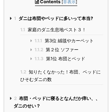
Contents
[
非表示
]
1
ダニは布団やベッドに多いって本当?
1.1
家庭のダニ生息地ベスト３！
1.1.1
第3位 絨毯やカーペット
1.1.2
第２位 ソファー
1.1.3
第1位 布団とベッド
1.2
知りたくなかった！布団、ベッドに
ひそむダニの数
2
布団・ベッドに寝るとなんだか痒い、、
ダニのせい？