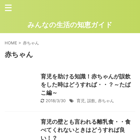
みんなの生活の知恵ガイド
HOME
>
赤ちゃん
赤ちゃん
育児を助ける知識！赤ちゃんが誤飲
をした時はどうすれば・・？～たば
こ編～
2018/3/30
育児
,
誤飲
,
赤ちゃん
育児の壁とも言われる離乳食・・食
べてくれないときはどうすれば良
い！？