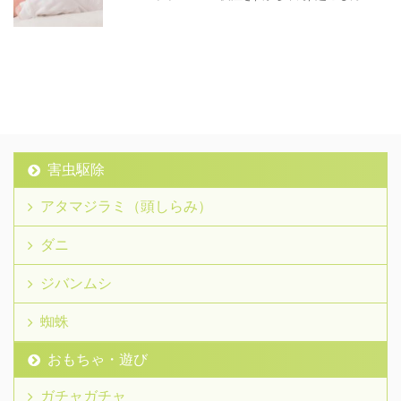
害虫駆除
アタマジラミ（頭しらみ）
ダニ
ジバンムシ
蜘蛛
おもちゃ・遊び
ガチャガチャ