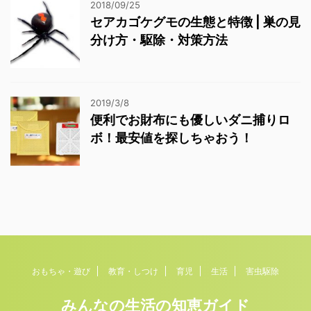
2018/09/25
セアカゴケグモの生態と特徴 | 巣の見
分け方・駆除・対策方法
2019/3/8
便利でお財布にも優しいダニ捕りロ
ボ！最安値を探しちゃおう！
おもちゃ・遊び
教育・しつけ
育児
生活
害虫駆除
みんなの生活の知恵ガイド